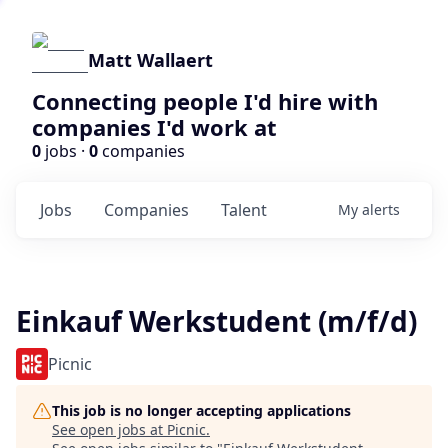
Matt Wallaert
Connecting people I'd hire with
companies I'd work at
0
jobs ·
0
companies
Jobs
Companies
Talent
My
alerts
Einkauf Werkstudent (m/f/d)
Picnic
This job is no longer accepting applications
See open jobs at
Picnic
.