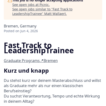
This job is no longer accepting applications
See open jobs at
Picnic
.
See open jobs similar to "
Fast Track to
LeadershipTrainee
"
Matt Wallaert
.
Bremen, Germany
Posted
on Jun 4, 2026
Fast Track to
LeadershipTrainee
Graduate Programs
📍Bremen
Kurz und knapp
Du stehst kurz vor deinem Masterabschluss und willst
als Graduate mehr als nur einen klassischen
Berufseinstieg?
Du suchst Verantwortung, Tempo und echte Wirkung
in deinem Alltag?