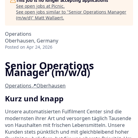
This job is no longer accepting applications
See open jobs at
Picnic
.
See open jobs similar to "
Senior Operations Manager
(m/w/d)
"
Matt Wallaert
.
Operations
Oberhausen, Germany
Posted
on Apr 24, 2026
Senior Operations
Manager (m/w/d)
Operations
📍Oberhausen
Kurz und knapp
Unsere automatisierten Fulfilment Center sind die
modernsten ihrer Art und versorgen täglich Tausende
von Haushalten mit frischen Lebensmitteln. Unsere
Kunden stets pünktlich und mit gleichbleibend hoher