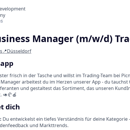
Development
any
26
usiness Manager (m/w/d) Tr
s
📍Düsseldorf
napp
ter frisch in der Tasche und willst im Trading-Team bei Pic
s Manager arbeitest du im Herzen unserer App - du tauchst ti
eferanten und gestaltest das Sortiment, das unseren KundI
. 🥑🥐🍎
t dich
:
Du entwickelst ein tiefes Verständnis für deine Kategorie 
ndenfeedback und Markttrends.