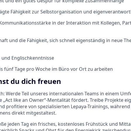
keit und ein gutes Gespür für komplexe Zusammenhänge
ägte Fähigkeit zur Selbstorganisation und eigenverantwort
ommunikationsstärke in der Interaktion mit Kollegen, Par
aft und die Fähigkeit, sich schnell eigenständig in neue T
- und Englischkenntnisse
bis fünf Tage pro Woche im Büro vor Ort zu arbeiten
st du dich freuen
ch: Werde Teil unseres internationalen Teams in einem Umfe
„Act like an Owner“-Mentalität fördert. Treibe Projekte ei
nd profitiere von spezialisierten Lepaya-Trainings, während
ens direkt mitgestaltest.
ße jeden Tag ein frisches, kostenloses Frühstück und Mit
 reichlich Snacks und Obst für den Energiekick zwischendur