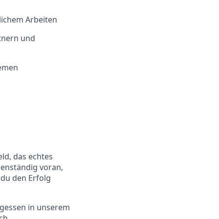
lichem Arbeiten
tnern und
hemen
ld, das echtes
genständig voran,
 du den Erfolg
tagessen in unserem
ch.