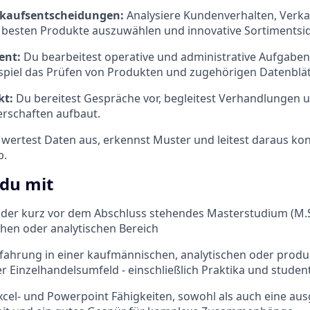
nkaufsentscheidungen:
Analysiere Kundenverhalten, Verk
e besten Produkte auszuwählen und innovative Sortiments
ent:
Du bearbeitest operative und administrative Aufgaben
spiel das Prüfen von Produkten und zugehörigen Datenblät
kt:
Du bereitest Gespräche vor, begleitest Verhandlungen u
erschaften aufbaut.
 wertest Daten aus, erkennst Muster und leitest daraus 
b.
 du mit
der kurz vor dem Abschluss stehendes Masterstudium (M.Sc
chen oder analytischen Bereich
rfahrung in einer kaufmännischen, analytischen oder produ
r Einzelhandelsumfeld - einschließlich Praktika und student
xcel- und Powerpoint Fähigkeiten, sowohl als auch eine au