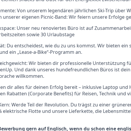
mente: Von unserem legendären jährlichen Ski-Trip über W
ten unserer eigenen Picnic-Band: Wir feiern unsere Erfolge 
space: Unser neu renoviertes Büro ist auf Zusammenarbei
 Arbeitszeiten sowie 30 Urlaubstage
ität: Du entscheidest, wie du zu uns kommst. Wir bieten ein
 und ein „Lease-a-Bike“-Programm an.
ichgewicht: Wir bieten dir professionelle Unterstützung f
enUp. Und dank unseres hundefreundlichen Büros ist dein 
sprache willkommen.
llen dir alles für deinen Erfolg bereit – inklusive Laptop un
en Rabatten (Corporate Benefits) für Reisen, Technik und vi
Kern: Werde Teil der Revolution. Du trägst zu einer grünere
 elektrische Flotte und unsere Lieferkette, die Lebensmit
Bewerbung gern auf Englisch, wenn du schon eine englis