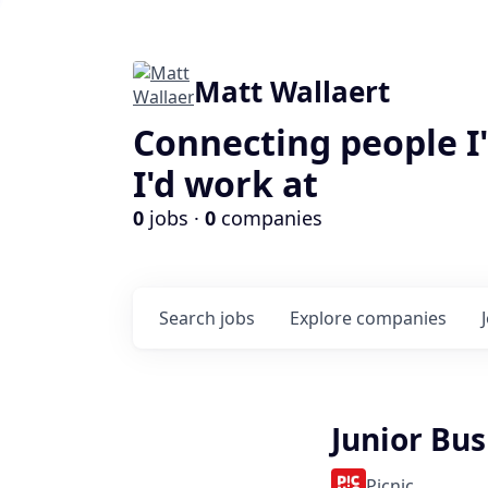
Matt Wallaert
Connecting people I
I'd work at
0
jobs ·
0
companies
Search
jobs
Explore
companies
Junior Bu
Picnic