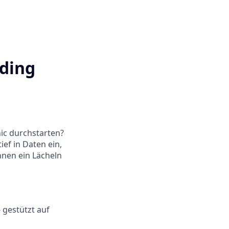
ading
nic durchstarten?
ef in Daten ein,
nnen ein Lächeln
- gestützt auf