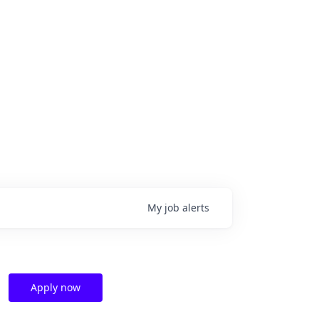
My
job
alerts
Apply now