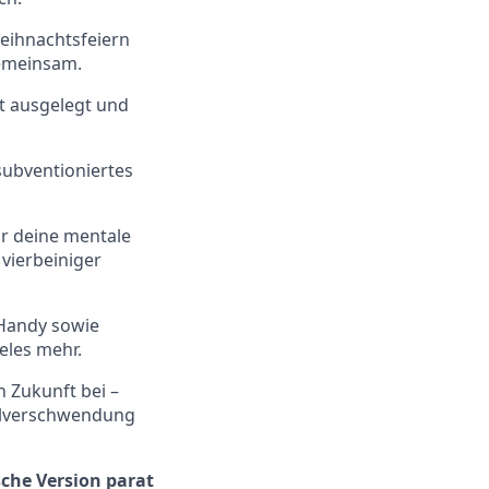
eihnachtsfeiern
gemeinsam.
t ausgelegt und
 subventioniertes
ür deine mentale
vierbeiniger
d Handy sowie
eles mehr.
n Zukunft bei –
telverschwendung
che Version parat