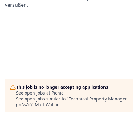
versüßen.
This job is no longer accepting applications
See open jobs at
Picnic
.
See open jobs similar to "
Technical Property Manager
(m/w/d)
"
Matt Wallaert
.