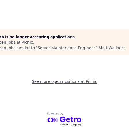
job is no longer accepting applications
pen jobs at
Picnic
.
en jobs similar to "
Senior Maintenance Engineer
"
Matt Wallaert
.
See more open positions at
Picnic
Powered by Getro.com