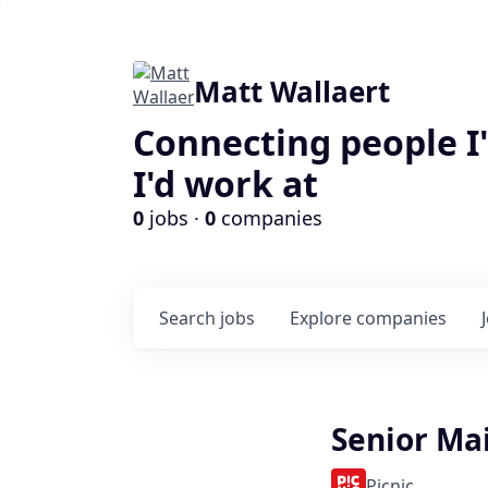
Matt Wallaert
Connecting people I
I'd work at
0
jobs ·
0
companies
Search
jobs
Explore
companies
Senior Ma
Picnic