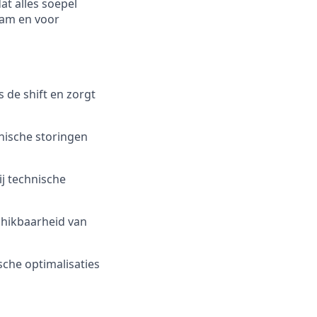
t alles soepel
team en voor
s de shift en zorgt
nische storingen
j technische
chikbaarheid van
sche optimalisaties