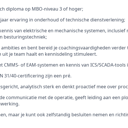
sch diploma op MBO-niveau 3 of hoger;
 jaar ervaring in onderhoud of technische dienstverlening;
 kennis van elektrische en mechanische systemen, inclusie
 besturingstechniek;
p ambities en bent bereid je coachingsvaardigheden verder 
e uit je team haalt en kennisdeling stimuleert.
et CMMS- of EAM-systemen en kennis van ICS/SCADA-tools i
 31/40-certificering zijn een pré.
sgericht, analytisch sterk en denkt proactief mee over proc
e communicatie met de operatie, geeft leiding aan een pl
nwerking.
en, maar je kunt ook zelfstandig besluiten nemen en richti