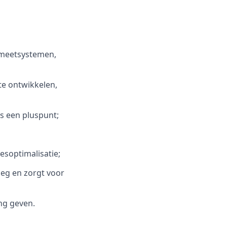
f meetsystemen,
te ontwikkelen,
s een pluspunt;
esoptimalisatie;
oeg en zorgt voor
ng geven.