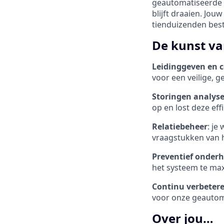
geautomatiseerde p
blijft draaien. Jou
tienduizenden beste
De kunst va
Leidinggeven en 
voor een veilige, 
Storingen analyse
op en lost deze eff
Relatiebeheer
: je
vraagstukken van h
Preventief onder
het systeem te max
Continu verbeter
voor onze geautom
Over jou…