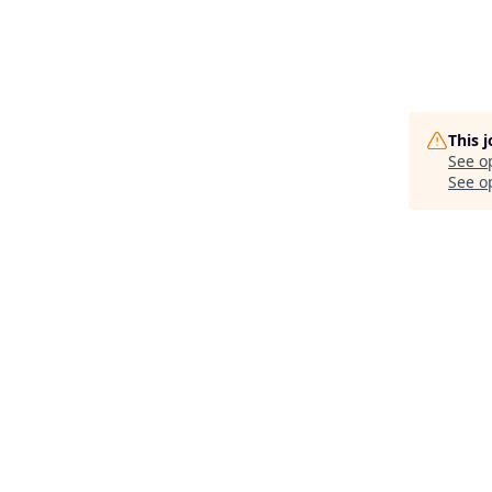
This 
See o
See op