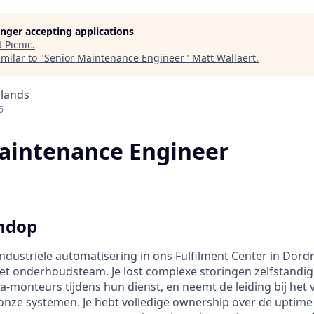
longer accepting applications
t
Picnic
.
milar to "
Senior Maintenance Engineer
"
Matt Wallaert
.
rlands
6
aintenance Engineer
endop
ndustriële automatisering in ons Fulfilment Center in Dord
 het onderhoudsteam. Je lost complexe storingen zelfstandig
a-monteurs tijdens hun dienst, en neemt de leiding bij het
onze systemen. Je hebt volledige ownership over de uptime