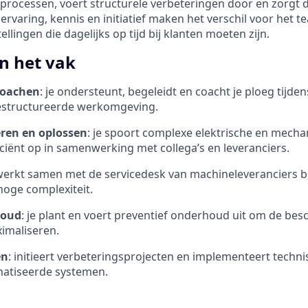
rocessen, voert structurele verbeteringen door en zorgt da
w ervaring, kennis en initiatief maken het verschil voor het 
llingen die dagelijks op tijd bij klanten moeten zijn.
n het vak
coachen
: je ondersteunt, begeleidt en coacht je ploeg tijden
gestructureerde werkomgeving.
ren en oplossen
: je spoort complexe elektrische en mecha
iciënt op in samenwerking met collega’s en leveranciers.
 werkt samen met de servicedesk van machineleveranciers bi
oge complexiteit.
houd
: je plant en voert preventief onderhoud uit om de bes
imaliseren.
en
: initieert verbeteringsprojecten en implementeert techni
atiseerde systemen.