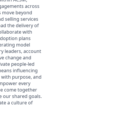
engagements across
ers move beyond
 selling services
ead the delivery of
ollaborate with
adoption plans
perating model
ry leaders, account
ive change and
ivate people-led
means influencing
 with purpose, and
 empower every
we come together
e our shared goals.
ate a culture of