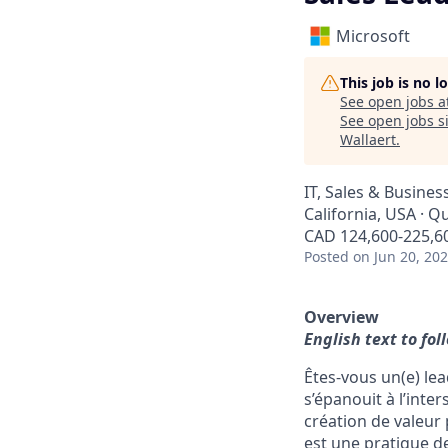
Microsoft
This job is no 
See open jobs a
See open jobs si
Wallaert
.
IT, Sales & Busine
California, USA · Q
CAD 124,600-225,60
Posted
on Jun 20, 20
Overview
English text to fo
Êtes-vous un(e) le
s’épanouit à l’inter
création de valeur
est une pratique de