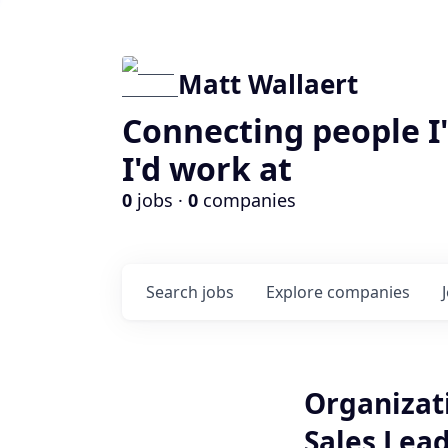
Matt Wallaert
Connecting people I
I'd work at
0
jobs ·
0
companies
Search
jobs
Explore
companies
Organizat
Sales Lea