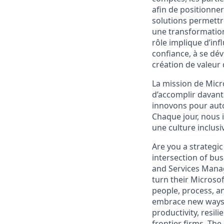
afin de positionne
solutions permettro
une transformation
rôle implique d’infl
confiance, à se dé
création de valeur 
La mission de Micr
d’accomplir davant
innovons pour auto
Chaque jour, nous i
une culture inclusi
Are you a strategi
intersection of bu
and Services Manag
turn their Microso
people, process, a
embrace new ways o
productivity, resil
frontier firms. Th