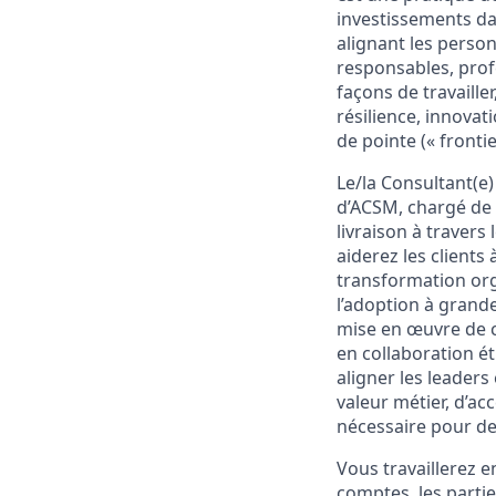
investissements da
alignant les perso
responsables, prof
façons de travailler
résilience, innovat
de pointe (« frontie
Le/la Consultant(e
d’ACSM, chargé de d
livraison à travers
aiderez les client
transformation org
l’adoption à grande
mise en œuvre de c
en collaboration ét
aligner les leader
valeur métier, d’ac
nécessaire pour de
Vous travaillerez e
comptes, les partie