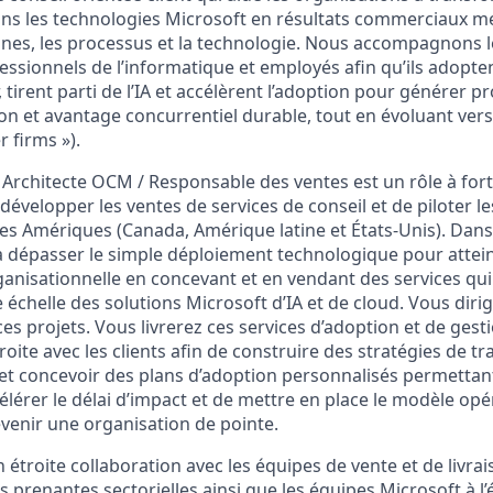
ns les technologies Microsoft en résultats commerciaux m
nnes, les processus et la technologie. Nous accompagnons l
essionnels de l’informatique et employés afin qu’ils adopte
, tirent parti de l’IA et accélèrent l’adoption pour générer pr
ion et avantage concurrentiel durable, tout en évoluant ver
r firms »).
) Architecte OCM / Responsable des ventes est un rôle à for
évelopper les ventes de services de conseil et de piloter l
 les Amériques (Canada, Amérique latine et États-Unis). Dans
s à dépasser le simple déploiement technologique pour attei
anisationnelle en concevant et en vendant des services qui
 échelle des solutions Microsoft d’IA et de cloud. Vous dir
es projets. Vous livrerez ces services d’adoption et de ge
roite avec les clients afin de construire des stratégies de t
s et concevoir des plans d’adoption personnalisés permettan
célérer le délai d’impact et de mettre en place le modèle op
venir une organisation de pointe.
n étroite collaboration avec les équipes de vente et de livrai
s prenantes sectorielles ainsi que les équipes Microsoft à l