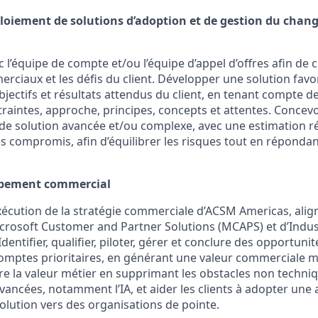
loiement de solutions d’adoption et de gestion du cha
c l’équipe de compte et/ou l’équipe d’appel d’offres afin de
rciaux et les défis du client. Développer une solution favor
objectifs et résultats attendus du client, en tenant compte de
raintes, approche, principes, concepts et attentes. Concev
e solution avancée et/ou complexe, avec une estimation réa
s compromis, afin d’équilibrer les risques tout en réponda
ppement commercial
’exécution de la stratégie commerciale d’ACSM Americas, alig
icrosoft Customer and Partner Solutions (MCAPS) et d’Indus
 Identifier, qualifier, piloter, gérer et conclure des opportun
comptes prioritaires, en générant une valeur commerciale 
ître la valeur métier en supprimant les obstacles non techni
vancées, notamment l’IA, et aider les clients à adopter une
volution vers des organisations de pointe.