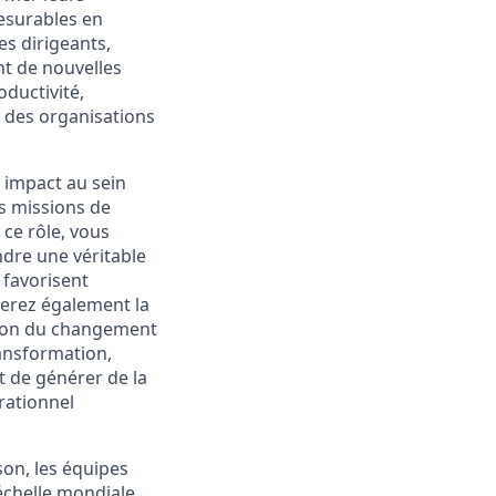
esurables en
es dirigeants,
nt de nouvelles
oductivité,
s des organisations
t impact au sein
es missions de
 ce rôle, vous
ndre une véritable
 favorisent
igerez également la
stion du changement
ransformation,
t de générer de la
érationnel
son, les équipes
’échelle mondiale