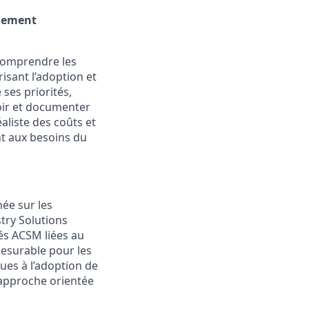
ngement
 comprendre les
isant l’adoption et
 ses priorités,
oir et documenter
liste des coûts et
nt aux besoins du
née sur les
try Solutions
ités ACSM liées au
mesurable pour les
ques à l’adoption de
 approche orientée