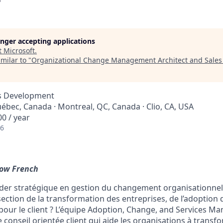
longer accepting applications
t
Microsoft
.
milar to "
Organizational Change Management Architect and Sales
ss Development
uébec, Canada · Montreal, QC, Canada · Clio, CA, USA
0 / year
26
llow French
ader stratégique en gestion du changement organisationne
section de la transformation des entreprises, de l’adoption de
 pour le client ? L’équipe Adoption, Change, and Services 
 conseil orientée client qui aide les organisations à transf