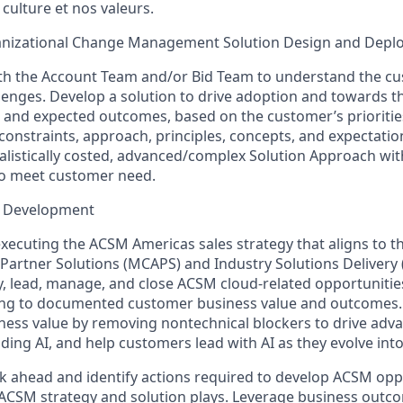
culture et nos valeurs.
nizational Change Management Solution Design and Depl
th the Account Team and/or Bid Team to understand the cu
lenges. Develop a solution to drive adoption and towards t
 and expected outcomes, based on the customer’s prioritie
onstraints, approach, principles, concepts, and expectatio
listically costed, advanced/complex Solution Approach with
to meet customer need.
s Development
 executing the ACSM Americas sales strategy that aligns to t
artner Solutions (MCAPS) and Industry Solutions Delivery (I
ify, lead, manage, and close ACSM cloud-related opportunitie
ing to documented customer business value and outcomes.
ess value by removing nontechnical blockers to drive adv
ding AI, and help customers lead with AI as they evolve into
ok ahead and identify actions required to develop ACSM oppo
 ACSM strategy and solution plays. Leverage business outc