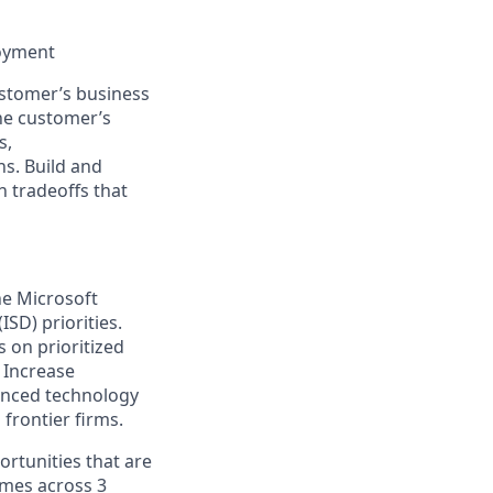
oyment
stomer’s business
he customer’s
s,
ns. Build and
 tradeoffs that
he Microsoft
SD) priorities.
s on prioritized
 Increase
anced technology
 frontier firms.
rtunities that are
omes across 3