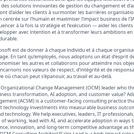
r des solutions innovantes de gestion du changement et d’a
nt d’aider les clients à surmonter les barrières organisatio
 centrée sur l’humain et maximiser l’impact business de l’IA
uencer à la fois la stratégie et l’exécution — aider les clien
velopper avec intention et à transformer leurs ambitions en
durable.
osoft est de donner à chaque individu et à chaque organis
age. En tant qu’employés, nous adoptons un état d’esprit d
nomiser les autres et collaborons pour atteindre nos obj
ncarnons nos valeurs de respect, d’intégrité et de responsab
ve où chacun peut s’épanouir, au travail et au-delà.
c Organizational Change Management (OCM) leader who thri
siness transformation, AI adoption, and customer value? Ad
ement (ACSM) is a customer-facing consulting practice th
ft technology investments into measurable business outco
nd technology. We help executives, leaders, IT professional
f working, lead with AI, and accelerate adoption in ways 
ience, innovation, and long-term competitive advantage as t
e OCM Consulting Architect/Sales Lead is a high-impact role