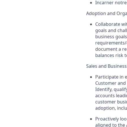
Incarner notre 
Adoption and Orga
Collaborate wi
goals and chal
business goals
requirements/c
document a rea
balances risk 
Sales and Busines
Participate in
Customer and P
Identify, qual
accounts lead
customer busin
adoption, inclu
Proactively lo
aligned to the