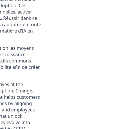
doption. Ces
nnelles, activer
. Réussir dans ce
ts à adopter en toute
 matière d’IA en
ation les moyens
e croissance,
ectifs communs.
ilité afin de créer
ves at the
option, Change,
at helps customers
mes by aligning
s, and employees
that unlock
hey evolve into
 within ACSM,