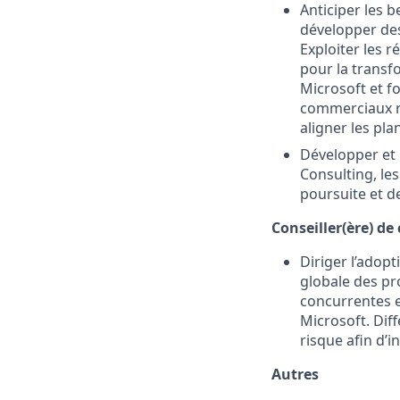
Anticiper les b
développer des
Exploiter les 
pour la transf
Microsoft et f
commerciaux re
aligner les pl
Développer et 
Consulting, les
poursuite et de
Conseiller(ère) de
Diriger l’adop
globale des pr
concurrentes e
Microsoft. Dif
risque afin d’i
Autres