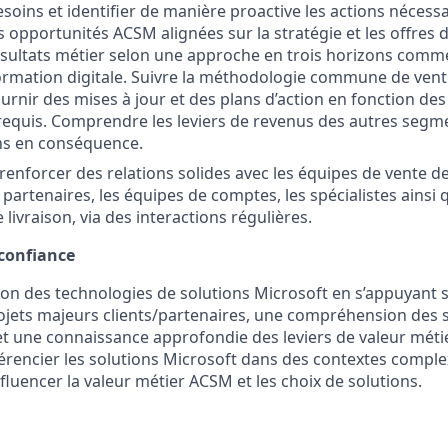
esoins et identifier de manière proactive les actions nécess
 opportunités ACSM alignées sur la stratégie et les offres 
résultats métier selon une approche en trois horizons comme
ormation digitale. Suivre la méthodologie commune de vente
ournir des mises à jour et des plans d’action en fonction de
quis. Comprendre les leviers de revenus des autres segme
ans en conséquence.
renforcer des relations solides avec les équipes de vente d
 partenaires, les équipes de comptes, les spécialistes ainsi
 livraison, via des interactions régulières.
 confiance
tion des technologies de solutions Microsoft en s’appuyant 
ojets majeurs clients/partenaires, une compréhension des 
t une connaissance approfondie des leviers de valeur métie
férencier les solutions Microsoft dans des contextes comple
nfluencer la valeur métier ACSM et les choix de solutions.