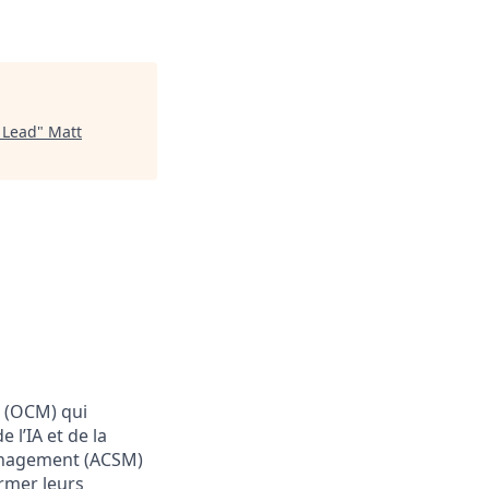
 Lead
"
Matt
l (OCM) qui
 l’IA et de la
Management (ACSM)
ormer leurs