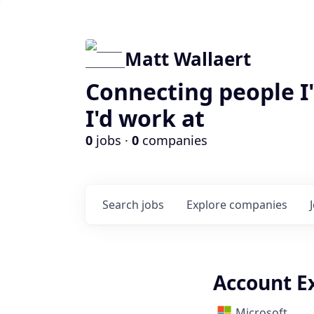
Matt Wallaert
Connecting people I
I'd work at
0
jobs ·
0
companies
Search
jobs
Explore
companies
Account Ex
Microsoft