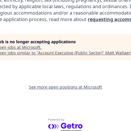
e, ethnicity, religion, sex (including pregnancy), sexual orie
ected by applicable local laws, regulations and ordinances. 
eligious accommodations and/or a reasonable accommodati
the application process, read more about
requesting accom
job is no longer accepting applications
pen jobs at
Microsoft
.
en jobs similar to "
Account Executive (Public Sector)
"
Matt Wallaer
See more open positions at
Microsoft
Powered by Getro.com