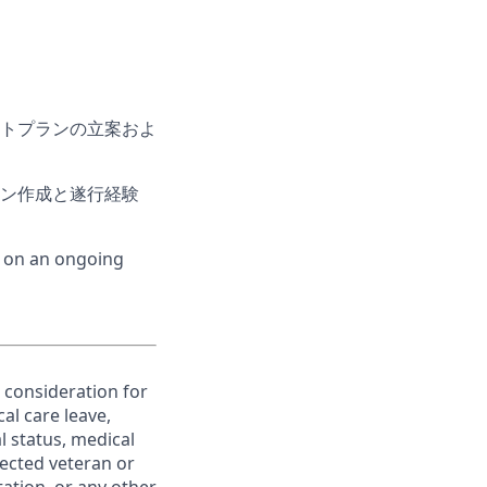
トプランの立案およ
ン作成と遂行経験
d on an ongoing
e consideration for
al care leave,
l status, medical
otected veteran or