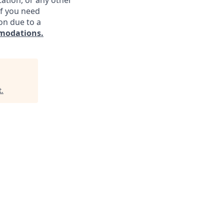
ntation, or any other
If you need
on due to a
modations.
t
.