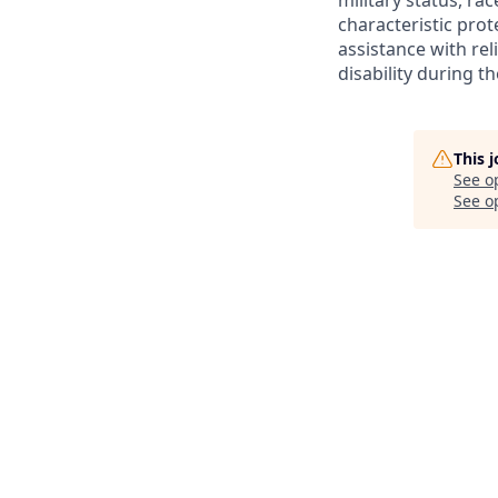
military status, rac
characteristic prot
assistance with r
disability during 
This 
See o
See op