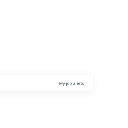
My
job
alerts