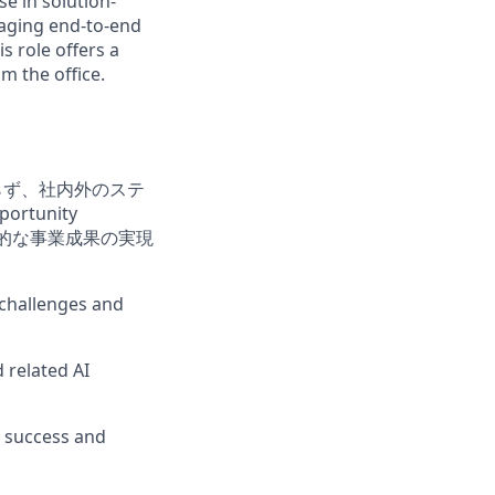
e in solution-
anaging end-to-end
 role offers a
m the office.
らず、社内外のステ
portunity
中長期的な事業成果の実現
 challenges and
 related AI
 success and