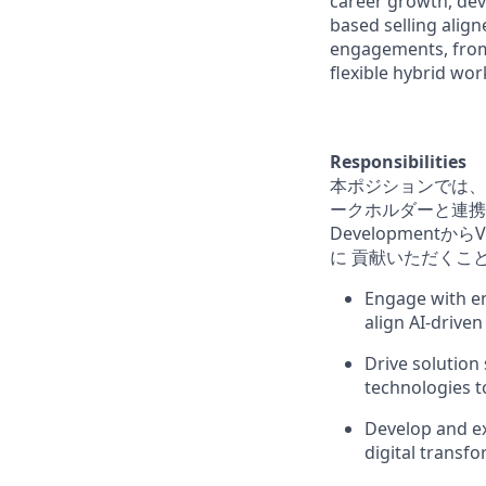
career growth, dev
based selling align
engagements, from 
flexible hybrid wo
Responsibilities
本ポジションでは、
ークホルダーと連携
Development
に 貢献いただくこ
Engage with en
align AI-driven
Drive solution
technologies 
Develop and ex
digital transfo