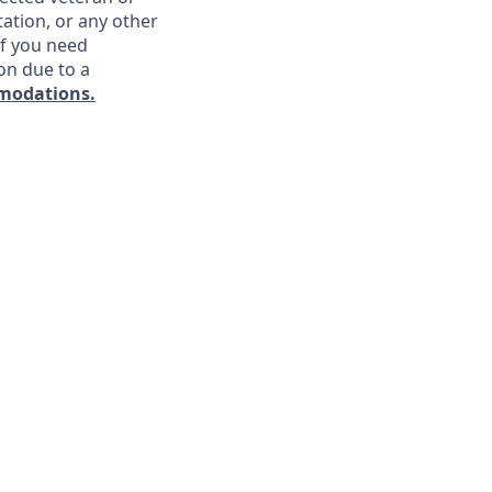
ntation, or any other
If you need
on due to a
modations.