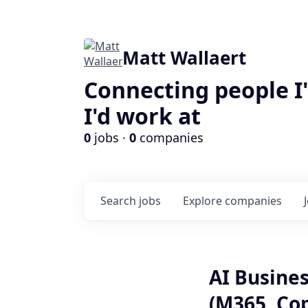
Matt Wallaert
Connecting people I
I'd work at
0
jobs ·
0
companies
Search
jobs
Explore
companies
AI Busines
(M365, Co