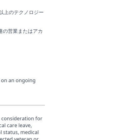
以上のテクノロジー
連の営業またはアカ
d on an ongoing
e consideration for
al care leave,
l status, medical
otected veteran or