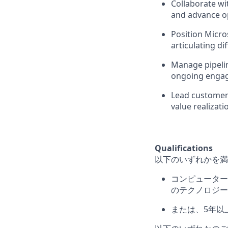
Collaborate wit
and advance o
Position Micro
articulating di
Manage pipelin
ongoing engag
Lead customer
value realizati
Qualifications
以下のいずれかを満
コンピューター
のテクノロジー
または、
5
年以