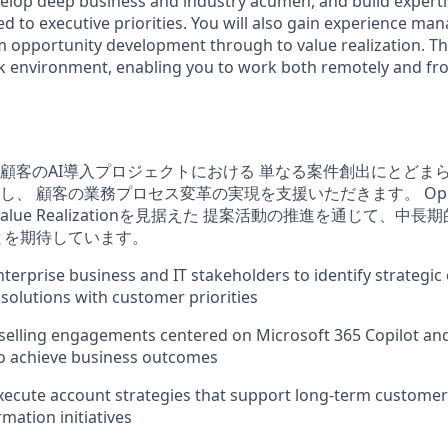
elop deep business and industry acumen, and build expertis
ed to executive priorities. You will also gain experience m
opportunity development through to value realization. This
rk environment, enabling you to work both remotely and fro
顧客のAI導入プロジェクトにおける 単なる案件創出にとどま
し、 顧客の業務プロセス変革の実現を支援いただきます。
Op
からValue Realizationを見据えた 提案活動の推進を通じて、
とを期待しています。
terprise business and IT stakeholders to identify strategic
 solutions with customer priorities
 selling engagements centered on Microsoft 365 Copilot and
to achieve business outcomes
ecute account strategies that support long-term customer
rmation initiatives