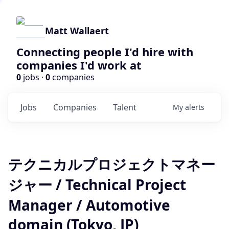
Matt Wallaert
Connecting people I'd hire with
companies I'd work at
0
jobs ·
0
companies
Jobs
Companies
Talent
My
alerts
テクニカルプロジェクトマネー
ジャー / Technical Project
Manager / Automotive
domain (Tokyo, JP)