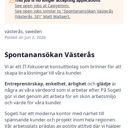
This job is no longer accepting applications
See open jobs at
Capgemini
.
See open jobs similar to "
Spontanansökan Västerås
(Västerås, SE)
"
Matt Wallaert
.
västerås, sweden
Posted
on Jun 2, 2026
Spontanansökan Västerås
Vi är ett IT-fokuserat konsultbolag som brinner för att
skapa bra lösningar till våra kunder.
Entreprenörskap
,
enkelhet
,
ärlighet
och
glädje
är
några av våra värdeord som vi arbetar efter. På Sogeti
gör vi det genom att arbeta för en skön arbetsmiljö
och värde för våra kunder.
Sogeti har ett moderna kontor med närhet till
spännande kunder och projekt inom hela regionen.
Vår arbetsplats präglas av positiv attityd där vi hjälper