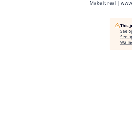
Make it real |
www.
This 
See o
See op
Walla