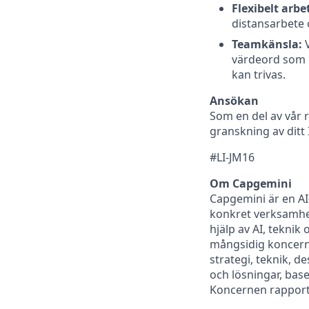
Flexibelt arbe
distansarbete o
Teamkänsla:
V
värdeord som m
kan trivas.
Ansökan
Som en del av vår
granskning av ditt
#LI-JM16
Om Capgemini
Capgemini är en AI
konkret verksamhet
hjälp av AI, teknik
mångsidig koncern
strategi, teknik, d
och lösningar, bas
Koncernen rapporte