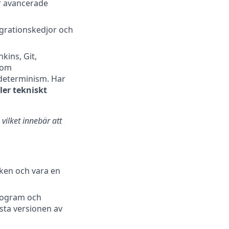
er avancerade
egrationskedjor och
kins, Git,
nom
determinism. Har
ler tekniskt
vilket innebär att
ken och vara en
program och
ästa versionen av