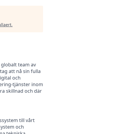
llaert
.
 globalt team av
ag att nå sin fulla
igital och
ering-tjänster inom
öra skillnad och där
system till vårt
 system och
ma tekniska