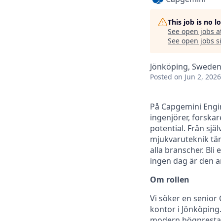
This job is no 
See open jobs a
See open jobs si
Jönköping, Swede
Posted
on Jun 2, 2026
På Capgemini Engin
ingenjörer, forskar
potential. Från sjä
mjukvaruteknik tän
alla branscher. Bli 
ingen dag är den an
Om rollen
Vi söker en senior
kontor i Jönköping
modern högprestand