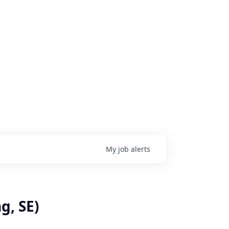
My
job
alerts
g, SE)