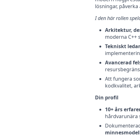
lösningar, påverka
I den här rollen spela
Arkitektur, d
moderna C++ s
Tekniskt leda
implementering
Avancerad fel
resursbegränsa
Att fungera s
kodkvalitet, ar
Din profil
10+ års erfar
hårdvarunära 
Dokumenterad
minnesmodell