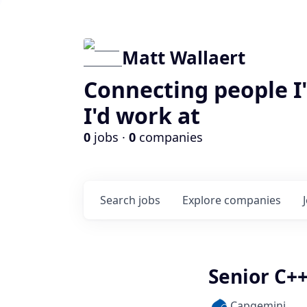
Matt Wallaert
Connecting people I
I'd work at
0
jobs ·
0
companies
Search
jobs
Explore
companies
Senior C+
Capgemini