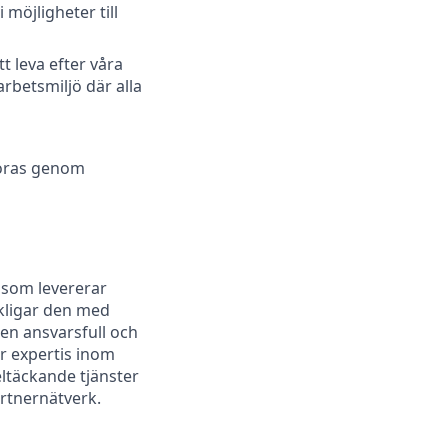
 möjligheter till
t leva efter våra
rbetsmiljö där alla
föras genom
 som levererar
kligar den med
 en ansvarsfull och
r expertis inom
eltäckande tjänster
rtnernätverk.