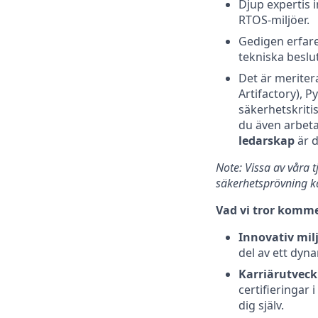
Djup expertis
RTOS‑miljöer.
Gedigen erfar
tekniska beslu
Det är meriter
Artifactory), 
säkerhetskrit
du även arbet
ledarskap
är d
Note: Vissa av våra 
säkerhetsprövning ka
Vad vi tror kommer
Innovativ milj
del av ett dyn
Karriärutveck
certifieringar 
dig själv.