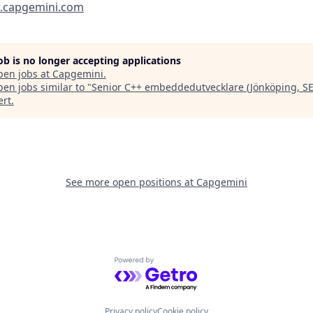
capgemini.com
job is no longer accepting applications
pen jobs at
Capgemini
.
en jobs similar to "
Senior C++ embeddedutvecklare (Jönköping, SE
ert
.
See more open positions at
Capgemini
Powered by Getro.com
Privacy policy
Cookie policy