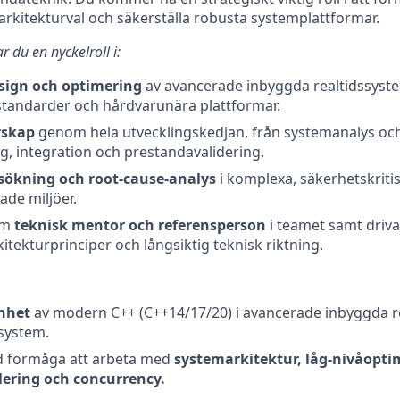
 arkitekturval och säkerställa robusta systemplattformar.
r du en nyckelroll i:
esign och optimering
av avancerade inbyggda realtidssyst
tandarder och hårdvarunära plattformar.
rskap
genom hela utvecklingskedjan, från systemanalys och 
, integration och prestandavalidering.
sökning och root‑cause‑analys
i komplexa, säkerhetskriti
de miljöer.
om
teknisk mentor och referensperson
i teamet samt driva
kitekturprinciper och långsiktig teknisk riktning.
enhet
av modern C++ (C++14/17/20) i avancerade inbyggda re
system.
 förmåga att arbeta med
systemarkitektur, låg‑nivåopti
ering och concurrency.