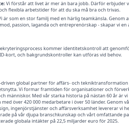
te:
Vi förstår att livet är mer än bara jobb. Därför erbjuder vi
ch flexibla arbetstider för att du ska må bra och trivas.
i är som en stor familj med en härlig teamkänsla. Genom at
od, passion, laganda och entreprenörskap - skapar vi en a
 rekryteringsprocess kommer identitetskontroll att genom
 ID-kort, och bakgrundskontroller kan utföras vid behov.
-driven global partner för affärs- och tekniktransformation
snytta. Vi formar framtiden för organisationer och förver
 och människor. Med vår starka historia på nästan 60 år är vi
 med över 420 000 medarbetare i över 50 länder. Genom vå
esign, ingenjörstjänster och affärsverksamhet levererar vi h
erade på vår djupa branschkunskap och vårt omfattande pa
rade globala intäkter på 22,5 miljarder euro för 2025.