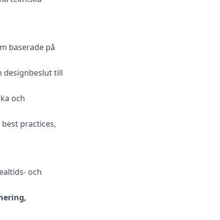
em baserade på
designbeslut till
ska och
 best practices,
altids- och
mering,