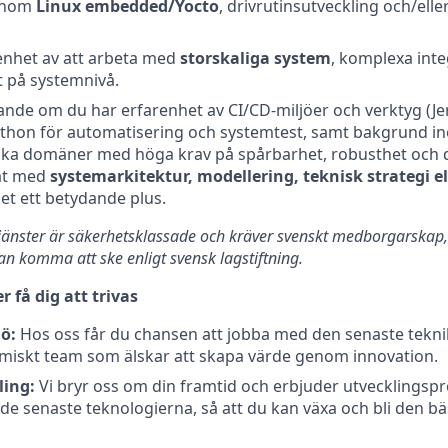
 inom
Linux embedded/Yocto
, drivrutinsutveckling och/ell
enhet av att arbeta med
storskaliga system
, komplexa int
t på systemnivå.
ande om du har erfarenhet av CI/CD‑miljöer och verktyg (Jen
Python för automatisering och systemtest, samt bakgrund i
iska domäner med höga krav på spårbarhet, robusthet och 
at med
systemarkitektur, modellering, teknisk strategi el
et ett betydande plus.
tjänster är säkerhetsklassade och kräver svenskt medborgarskap, 
n komma att ske enligt svensk lagstiftning.
 få dig att trivas
ö:
Hos oss får du chansen att jobba med den senaste tekni
amiskt team som älskar att skapa värde genom innovation.
ling:
Vi bryr oss om din framtid och erbjuder utvecklings
i de senaste teknologierna, så att du kan växa och bli den b