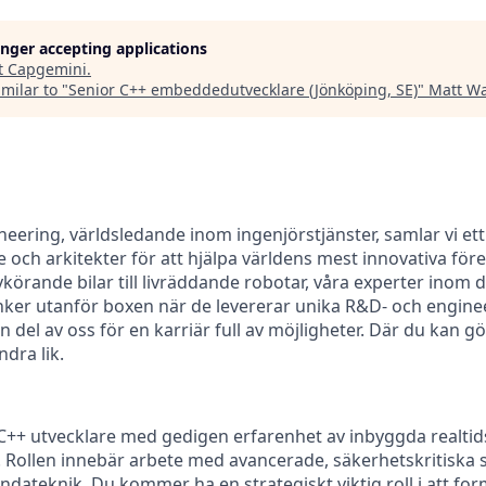
longer accepting applications
t
Capgemini
.
milar to "
Senior C++ embeddedutvecklare (Jönköping, SE)
"
Matt Wa
n
eering, världsledande inom ingenjörstjänster, samlar vi ett
e och arkitekter för att hjälpa världens mest innovativa föret
lvkörande bilar till livräddande robotar, våra experter inom d
ker utanför boxen när de levererar unika R&D- och engine
en del av oss för en karriär full av möjligheter. Där du kan g
dra lik.
 C++ utvecklare med gedigen erfarenhet av inbyggda realtids
. Rollen innebär arbete med avancerade, säkerhetskritiska
ateknik. Du kommer ha en strategiskt viktig roll i att for