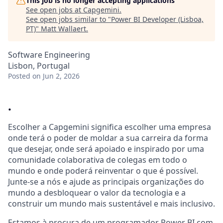
This job is no longer accepting applications
See open jobs at
Capgemini
.
See open jobs similar to "
Power BI Developer (Lisboa,
PT)
"
Matt Wallaert
.
Software Engineering
Lisbon, Portugal
Posted
on Jun 2, 2026
.
Escolher a Capgemini significa escolher uma empresa
onde terá o poder de moldar a sua carreira da forma
que desejar, onde será apoiado e inspirado por uma
comunidade colaborativa de colegas em todo o
mundo e onde poderá reinventar o que é possível.
Junte-se a nós e ajude as principais organizações do
mundo a desbloquear o valor da tecnologia e a
construir um mundo mais sustentável e mais inclusivo.
Estamos à procura de um programador Power BI com