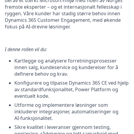
del av et sterkt Microsoft-miljø med noen av Norges
fremste eksperter – og et internasjonalt fellesskap i
ryggen. Våre kunder har stadig større behov innen
Dynamics 365 Customer Engagement, med økende
fokus på AI-drevne løsninger.
I denne rollen vil du:
Kartlegge og analysere forretningsprosesser
innen salg, kundeservice og kundereiser for å
definere behov og krav.
Konfigurere og tilpasse Dynamics 365 CE ved hjelp
av standardfunksjonalitet, Power Platform og
eventuelt kode.
Utforme og implementere løsninger som
inkluderer integrasjoner, automatiseringer og
AI‑funksjonalitet.
Sikre kvalitet i leveranser gjennom testing,
opplæring, rådgivning og tett samarbeid med