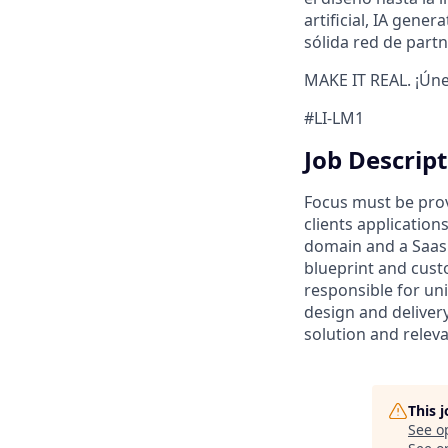
artificial, IA gene
sólida red de partn
MAKE IT REAL. ¡Úne
#LI-LM1
Job Descript
Focus must be prov
clients applicatio
domain and a Saas 
blueprint and cust
responsible for uni
design and delivery
solution and relev
This 
See o