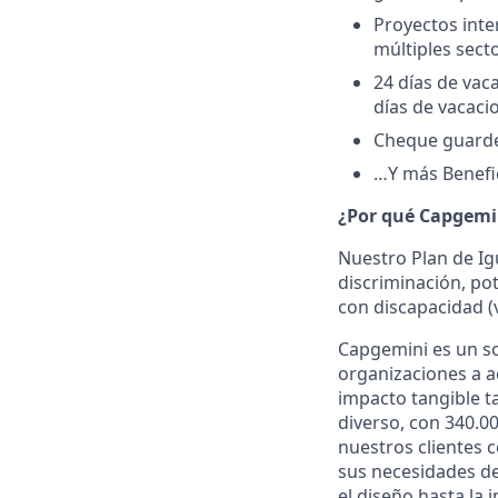
Proyectos inte
múltiples sect
24 días de vac
días de vacacio
Cheque guarde
…Y más Benefic
¿Por qué Capgemi
Nuestro Plan de Ig
discriminación, po
con discapacidad (
Capgemini es un so
organizaciones a a
impacto tangible t
diverso, con 340.0
nuestros clientes 
sus necesidades de
el diseño hasta la 