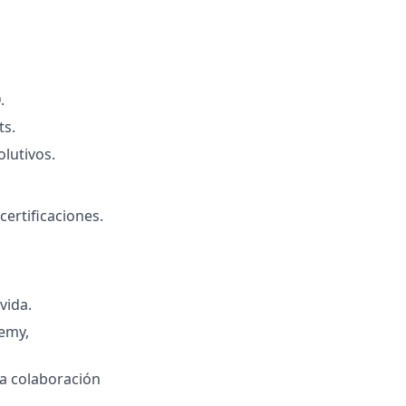
.
ts.
olutivos.
ertificaciones.
vida.
demy,
la colaboración