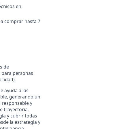
écnicos en
n a comprar hasta 7
es de
le para personas
acidad).
e ayuda a las
nible, generando un
 responsable y
e trayectoria,
ía y cubrir todas
de la estrategia y
inteligencia