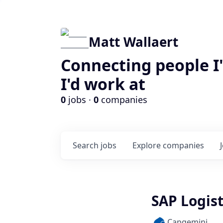
Matt Wallaert
Connecting people I
I'd work at
0
jobs ·
0
companies
Search
jobs
Explore
companies
SAP Logist
Capgemini