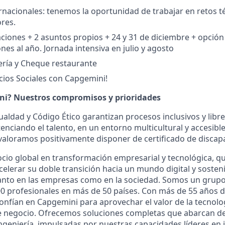
rnacionales: tenemos la oportunidad de trabajar en retos t
ores.
aciones + 2 asuntos propios + 24 y 31 de diciembre + opció
nes al año. Jornada intensiva en julio y agosto
ría y Cheque restaurante
ios Sociales con Capgemini!
ni? Nuestros compromisos y prioridades
ualdad y Código Ético garantizan procesos inclusivos y libr
tenciando el talento, en un entorno multicultural y accesib
valoramos positivamente disponer de certificado de discap
cio global en transformación empresarial y tecnológica, qu
celerar su doble transición hacia un mundo digital y soste
anto en las empresas como en la sociedad. Somos un grupo
00 profesionales en más de 50 países. Con más de 55 años d
confían en Capgemini para aprovechar el valor de la tecnolog
 negocio. Ofrecemos soluciones completas que abarcan des
ingeniería, impulsadas por nuestras capacidades líderes en 