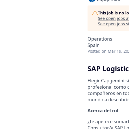
This job is no 
See open jobs a
See open jobs si
Operations
Spain
Posted
on Mar 19, 20
SAP Logisti
Elegir Capgemini s
profesional como d
compañeros en todo
mundo a descubrir 
Acerca del rol
¿Te apetece sumart
Consultor/a SAP Lo