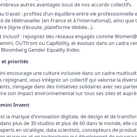
ombreux autres avantages issus de nos accords collectifs.
au travail : profitez d’un équilibre entre vie professionnelle 
té de télétravailler (en France et à l’international), ainsi que 
tre (ligne d'écoute, plateforme dédiée...).
 inclusif : rejoignez des réseaux engagés comme Women
ini, OUTfront ou CapAbility, et évoluez dans un cadre cer
 Bloomberg Gender Equality Index.
t priorités
i encourage une culture inclusive dans un cadre multicultu
 rejoignant, vous intégrez un collectif qui valorise la divers
lents, s’engage dans des initiatives solidaires avec ses parte
ire son impact environnemental sur tous ses sites et auprès
emini Invent
st la marque d’innovation digitale, de design et de transf
 dans plus de 30 studios et plus de 60 dans le monde, elle
xperts en stratégie, data scientists, concepteurs de produit
en marques et en technologie qui développent de nouveaux 