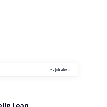
My
job
alerts
lle Lean,