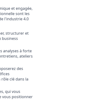
amique et engagée,
ionnelle sont les
 l'industrie 4.0
er, structurer et
x business
 analyses à forte
tretiens, ateliers
roposerez des
éfices
rôle clé dans la
es, qui vous
e vous positionner