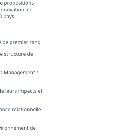
de propositions
’innovation, en
0 pays.
é de premier rang
ne structure de
ean Management /
e leurs impacts et
ance relationnelle
environnement de