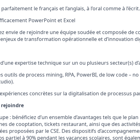
parfaitement le français et l’anglais, à l’oral comme à l’écrit.
fficacement PowerPoint et Excel
vez envie de rejoindre une équipe soudée et composée de c
enjeux de transformation opérationnelle et d’innovation dig
d’une expertise technique sur un ou plusieurs secteur(s) d’a
s outils de process mining, RPA, PowerBI, de low code – no 
tudio).
xpériences concrètes sur la digitalisation de processus par 
 rejoindre
pe : bénéficiez d’un ensemble d’avantages tels que le plan 
imes de cooptation, tickets restaurant, ainsi que des activités
riées proposées par le CSE. Des dispositifs d’accompagnement
 partiel à 90% pendant les vacances scolaires, sont égale