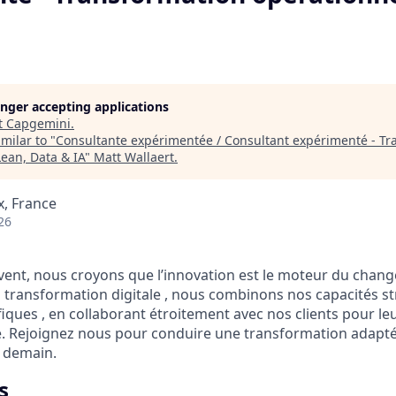
longer accepting applications
t
Capgemini
.
milar to "
Consultante expérimentée / Consultant expérimenté - Tr
Lean, Data & IA
"
Matt Wallaert
.
x, France
26
ent, nous croyons que l’innovation est le moteur du chang
 transformation digitale , nous combinons nos capacités st
ifiques , en collaborant étroitement avec nos clients pour le
e. Rejoignez nous pour conduire une transformation adapté
e demain.
s