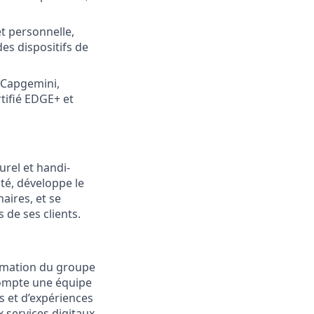
et personnelle,
des dispositifs de
@Capgemini,
tifié EDGE+ et
rel et handi-
ité, développe le
naires, et se
 de ses clients.
ormation du groupe
 compte une équipe
s et d’expériences
services digitaux,