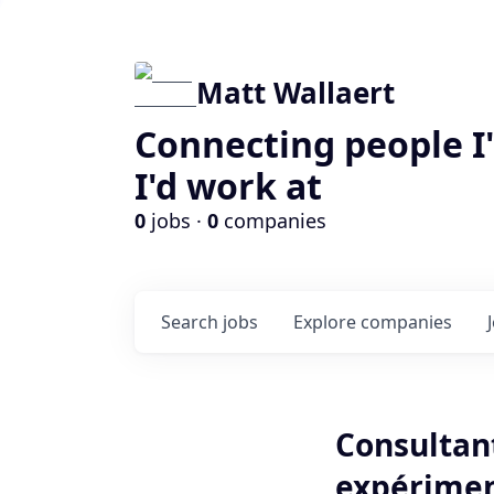
Matt Wallaert
Connecting people I
I'd work at
0
jobs ·
0
companies
Search
jobs
Explore
companies
Consultan
expérimen