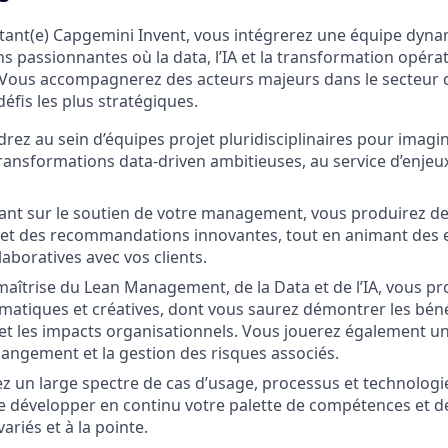
tant(e) Capgemini Invent, vous intégrerez une équipe dyn
 passionnantes où la data, l’IA et la transformation opérat
Vous accompagnerez des acteurs majeurs dans le secteur de
défis les plus stratégiques.
rez au sein d’équipes projet pluridisciplinaires pour imagin
ransformations data‑driven ambitieuses, au service d’enjeu
nt sur le soutien de votre management, vous produirez des
 et des recommandations innovantes, tout en animant des en
laboratives avec vos clients.
maîtrise du Lean Management, de la Data et de l’IA, vous p
matiques et créatives, dont vous saurez démontrer les bén
et les impacts organisationnels. Vous jouerez également un 
angement et la gestion des risques associés.
z un large spectre de cas d’usage, processus et technologi
 développer en continu votre palette de compétences et d
variés et à la pointe.