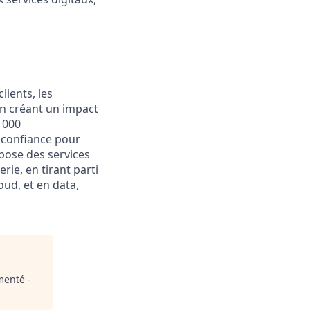
lients, les
en créant un impact
0 000
t confiance pour
pose des services
rie, en tirant parti
oud, et en data,
menté -