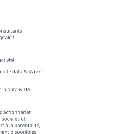
onsultants
itale !
ctivité
code data & IA (ex :
la data & l’IA.
d’actionnariat
 sociales et
 à la parentalité,
ment disponibles,