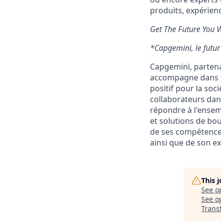
produits, expérien
Get The Future You 
*Capgemini, le futur
Capgemini, partena
accompagne dans le
positif pour la soc
collaborateurs dans
répondre à l'ensem
et solutions de bout
de ses compétences 
ainsi que de son ex
This 
See o
See op
Trans