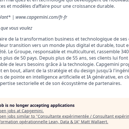
ces et modèles d’affaire pour une croissance durable.
Want* | www.capgemini.com/fr-fr
 que vous voulez
ire de la transformation business et technologique de ses c
ur transition vers un monde plus digital et durable, tout 
iété. Le Groupe, responsable et multiculturel, rassemble 34
 plus de 50 pays. Depuis plus de 55 ans, ses clients lui fon
ble de leurs besoins grâce à la technologie. Capgemini pro
 en bout, allant de la stratégie et du design jusqu'à l'ingénie
de pointe en intelligence artificielle et IA générative, en cl
pertise sectorielle et de son écosystème de partenaires.
job is no longer accepting applications
pen jobs at
Capgemini
.
en jobs similar to "
Consultante expérimentée / Consultant expéri
formation opérationnelle Lean, Data & IA
"
Matt Wallaert
.