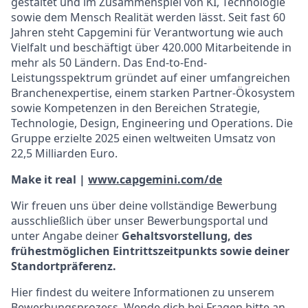
gestaltet und im Zusammenspiel von KI, Technologie
sowie dem Mensch Realität werden lässt. Seit fast 60
Jahren steht Capgemini für Verantwortung wie auch
Vielfalt und beschäftigt über 420.000 Mitarbeitende in
mehr als 50 Ländern. Das End-to-End-
Leistungsspektrum gründet auf einer umfangreichen
Branchenexpertise, einem starken Partner-Ökosystem
sowie Kompetenzen in den Bereichen Strategie,
Technologie, Design, Engineering und Operations. Die
Gruppe erzielte 2025 einen weltweiten Umsatz von
22,5 Milliarden Euro.
Make it real
|
www.capgemini.com/de
Wir freuen uns über deine vollstän­dige Be­wer­bung
ausschließlich über unser Bewerbungsportal und
unter Angabe deiner
Ge­halts­vor­stel­lung, des
frühest­mög­lichen Ein­tritts­zeit­punkts sowie deiner
Standortpräferenz.
Hier findest du weitere Informationen zu unserem
Bewerbungsprozess
. Wende dich bei Fragen bitte an