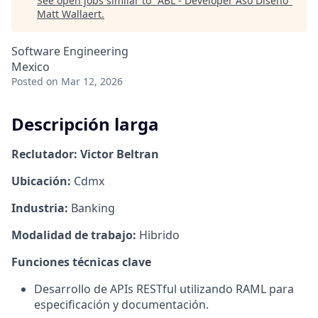
See open jobs similar to "
ABL - Developer Aso Diseño
"
Matt Wallaert
.
Software Engineering
Mexico
Posted
on Mar 12, 2026
Descripción larga
Reclutador: Victor Beltran
Ubicación:
Cdmx
Industria:
Banking
Modalidad de trabajo:
Hibrido
Funciones técnicas clave
Desarrollo de APIs RESTful utilizando RAML para
especificación y documentación.