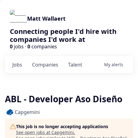
Matt Wallaert
Connecting people I'd hire with
companies I'd work at
0
jobs ·
0
companies
Jobs
Companies
Talent
My
alerts
ABL - Developer Aso Diseño
Capgemini
This job is no longer accepting applications
See open jobs at
Capgemini
.