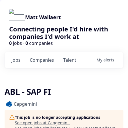
Matt Wallaert
Connecting people I'd hire with
companies I'd work at
0
jobs ·
0
companies
Jobs
Companies
Talent
My
alerts
ABL - SAP FI
Capgemini
This job is no longer accepting applications
See open jobs at
Capgemini
.