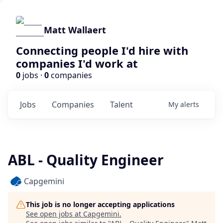
Matt Wallaert
Connecting people I'd hire with
companies I'd work at
0
jobs ·
0
companies
Jobs
Companies
Talent
My
alerts
ABL - Quality Engineer
Capgemini
This job is no longer accepting applications
See open jobs at
Capgemini
.