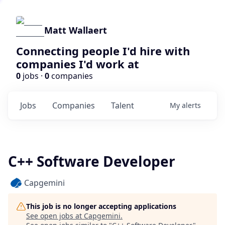
Matt Wallaert
Connecting people I'd hire with
companies I'd work at
0
jobs ·
0
companies
Jobs
Companies
Talent
My
alerts
C++ Software Developer
Capgemini
This job is no longer accepting applications
See open jobs at
Capgemini
.