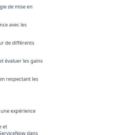
égie de mise en
nce avec les
r de différents
et évaluer les gains
en respectant les
t une expérience
e et
 ServiceNow dans