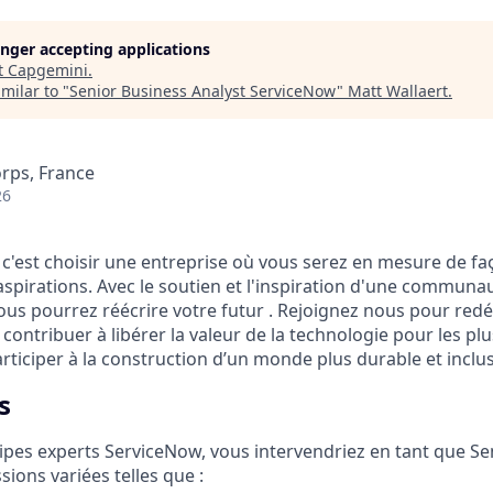
longer accepting applications
t
Capgemini
.
milar to "
Senior Business Analyst ServiceNow
"
Matt Wallaert
.
orps, France
26
 c'est choisir une entreprise où vous serez en mesure de f
aspirations. Avec le soutien et l'inspiration d'une communa
ous pourrez réécrire votre futur . Rejoignez nous pour redéfi
, contribuer à libérer la valeur de la technologie pour les p
rticiper à la construction d’un monde plus durable et inclus
s
ipes experts ServiceNow, vous intervendriez en tant que
Se
sions variées telles que
: