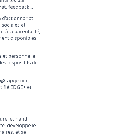
offertes par
orat, feedback…
 d’actionnariat
 sociales et
 à la parentalité,
ment disponibles,
e et personnelle,
des dispositifs de
n@Capgemini,
tifié EDGE+ et
urel et handi
ité, développe le
naires, et se