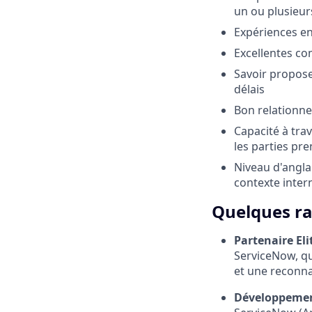
un ou plusieur
Expériences en
Excellentes co
Savoir propose
délais
Bon relationne
Capacité à tra
les parties pre
Niveau d'angl
contexte inter
Quelques ra
Partenaire El
ServiceNow, qu
et une reconna
Développemen