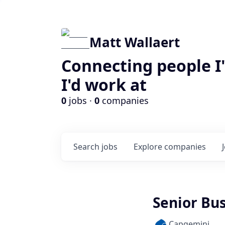
Matt Wallaert
Connecting people I
I'd work at
0
jobs ·
0
companies
Search
jobs
Explore
companies
Senior Bu
Capgemini