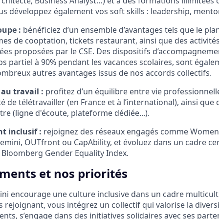
chitecte, Business Analyst…) et à des formations illimitées 
s développez également vos soft skills : leadership, ment
upe :
bénéficiez d’un ensemble d’avantages tels que le plan
imes de cooptation, tickets restaurant, ainsi que des activités
riées proposées par le CSE. Des dispositifs d’accompagnement
 partiel à 90% pendant les vacances scolaires, sont égale
ombreux autres avantages issus de nos accords collectifs.
au travail :
profitez d’un équilibre entre vie professionnell
té de télétravailler (en France et à l’international), ainsi que 
tre (ligne d'écoute, plateforme dédiée...).
 inclusif :
rejoignez des réseaux engagés comme Wome
ini, OUTfront ou CapAbility, et évoluez dans un cadre cer
 Bloomberg Gender Equality Index.
ents et nos priorités
i encourage une culture inclusive dans un cadre multicult
 rejoignant, vous intégrez un collectif qui valorise la divers
lents, s’engage dans des initiatives solidaires avec ses parte