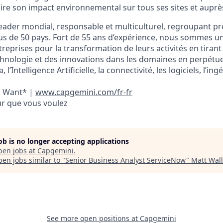
ire son impact environnemental sur tous ses sites et auprès
eader mondial, responsable et multiculturel, regroupant pr
s de 50 pays. Fort de 55 ans d’expérience, nous sommes u
reprises pour la transformation de leurs activités en tirant 
chnologie et des innovations dans les domaines en perpétuel
, l’Intelligence Artificielle, la connectivité, les logiciels, l’in
u Want* |
www.capgemini.com/fr-fr
ur que vous voulez
job is no longer accepting applications
pen jobs at
Capgemini
.
en jobs similar to "
Senior Business Analyst ServiceNow
"
Matt Wall
See more open positions at
Capgemini