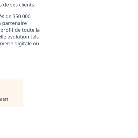
 de ses clients.
ès de 350 000
n partenaire
profit de toute la
le évolution tels
génierie digitale ou
aert
.