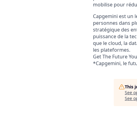
mobilise pour rédu
Capgemini est un l
personnes dans plu
stratégique des ent
puissance de la te
que le cloud, la data
les plateformes.
Get The Future Yo
*Capgemini, le fut
This 
See o
See op