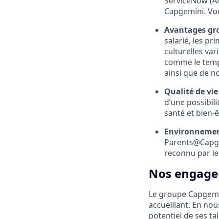
ServiceNow (Ar
Capgemini. Vou
Avantages gro
salarié, les pr
culturelles va
comme le temps
ainsi que de n
Qualité de vie 
d’une possibili
santé et bien-ê
Environnement
Parents@Capgem
reconnu par le
Nos engagem
Le groupe Capgemin
accueillant. En nous
potentiel de ses ta