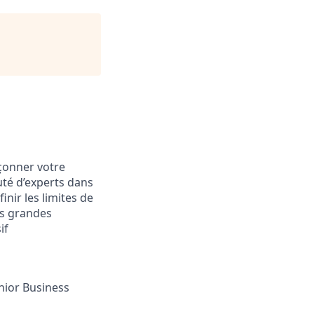
açonner votre
uté d’experts dans
nir les limites de
lus grandes
if
nior Business