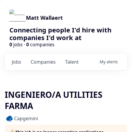
Matt Wallaert
Connecting people I'd hire with
companies I'd work at
0
jobs ·
0
companies
Jobs
Companies
Talent
My
alerts
INGENIERO/A UTILITIES
FARMA
Capgemini