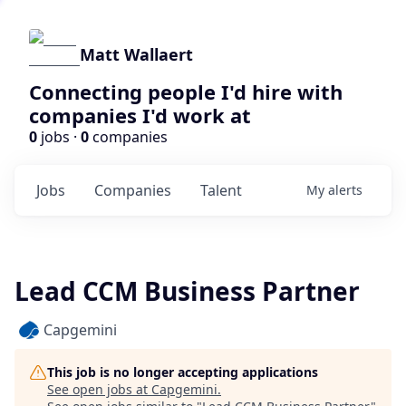
Matt Wallaert
Connecting people I'd hire with
companies I'd work at
0
jobs ·
0
companies
Jobs
Companies
Talent
My
alerts
Lead CCM Business Partner
Capgemini
This job is no longer accepting applications
See open jobs at
Capgemini
.