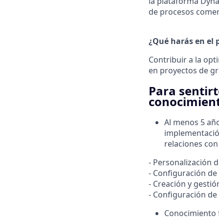
la plataforma Dyna
de procesos comerci
¿Qué harás en el p
Contribuir a la opt
en proyectos de gr
Para sentirt
conocimient
Al menos 5 añ
implementación
relaciones con 
- Personalización d
- Configuración de 
- Creación y gesti
- Configuración de
Conocimiento f