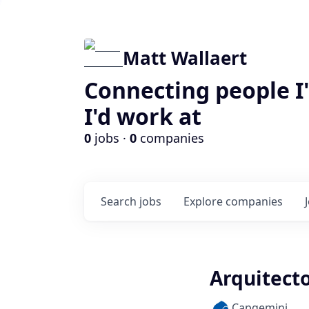
Matt Wallaert
Connecting people I
I'd work at
0
jobs ·
0
companies
Search
jobs
Explore
companies
Arquitect
Capgemini