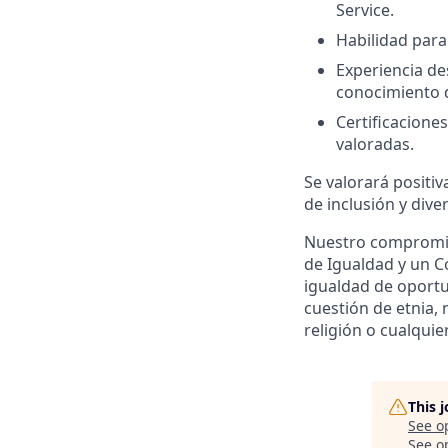
Service.
Habilidad para
Experiencia de
conocimiento 
Certificacione
valoradas.
Se valorará positiv
de inclusión y dive
Nuestro compromis
de Igualdad y un Có
igualdad de oportu
cuestión de etnia, 
religión o cualquier
This 
See o
See op