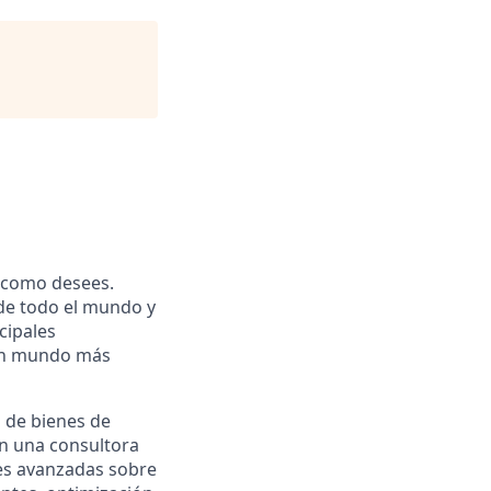
l como desees.
 de todo el mundo y
cipales
 un mundo más
l de bienes de
n una consultora
nes avanzadas sobre