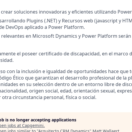
 crear soluciones innovadoras y eficientes utilizando Power
sarrollando Plugins (.NET) y Recursos web (javascript y HTM
de DevOps aplicado a Power Platform.
s relevantes en Microsoft Dynamics y Power Platform serán
amente el poseer certificado de discapacidad, en el marco d
rsidad.
o con la inclusión e igualdad de oportunidades hace que
digo Ético que garantizan el desarrollo profesional de la pla
nidades en su selección dentro de un entorno libre de disc
nacionalidad, origen social, edad, orientación sexual, expre
 otra circunstancia personal, física o social.
job is no longer accepting applications
pen jobs at
Capgemini
.
en jobs similar to "
Arquitecto CRM Dynamics
"
Matt Wallaert
.