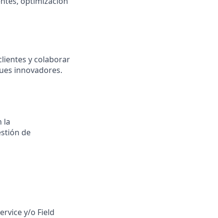
entes, optimización
clientes y colaborar
ques innovadores.
 la
stión de
vice y/o Field