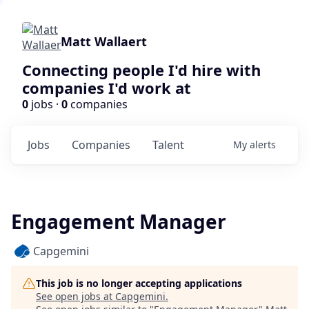
Matt Wallaert
Connecting people I'd hire with
companies I'd work at
0
jobs ·
0
companies
Jobs
Companies
Talent
My
alerts
Engagement Manager
Capgemini
This job is no longer accepting applications
See open jobs at
Capgemini
.