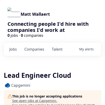
Matt Wallaert
Connecting people I'd hire with
companies I'd work at
0
jobs ·
0
companies
Jobs
Companies
Talent
My
alerts
Lead Engineer Cloud
Capgemini
This job is no longer accepting applications
See open jobs at
Capgemini
.