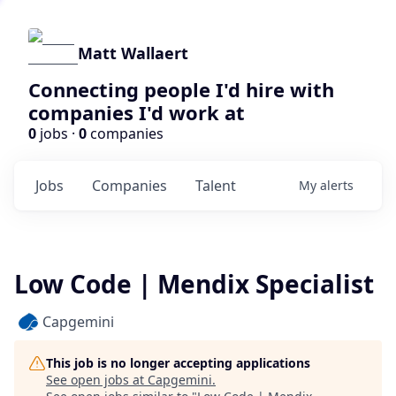
Matt Wallaert
Connecting people I'd hire with
companies I'd work at
0
jobs ·
0
companies
Jobs
Companies
Talent
My
alerts
Low Code | Mendix Specialist
Capgemini
This job is no longer accepting applications
See open jobs at
Capgemini
.