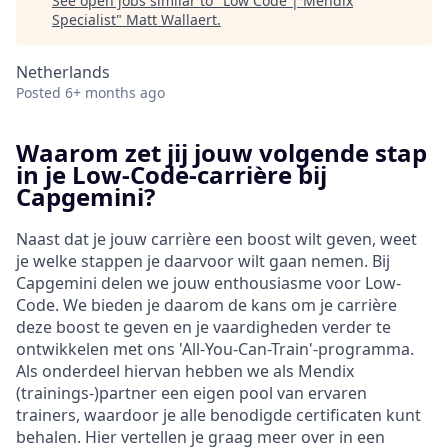
See open jobs similar to "
Low Code | Mendix
Specialist
"
Matt Wallaert
.
Netherlands
Posted
6+ months ago
Waarom zet jij jouw volgende stap
in je Low-Code-carrière bij
Capgemini?
Naast dat je jouw carrière een boost wilt geven, weet
je welke stappen je daarvoor wilt gaan nemen. Bij
Capgemini delen we jouw enthousiasme voor Low-
Code. We bieden je daarom de kans om je carrière
deze boost te geven en je vaardigheden verder te
ontwikkelen met ons 'All-You-Can-Train'-programma.
Als onderdeel hiervan hebben we als Mendix
(trainings-)partner een eigen pool van ervaren
trainers, waardoor je alle benodigde certificaten kunt
behalen. Hier vertellen je graag meer over in een