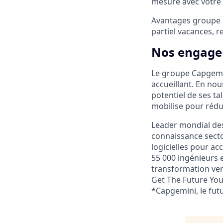
mesure avec votre 
Avantages groupe &
partiel vacances, 
Nos engagem
Le groupe Capgemin
accueillant. En nous
potentiel de ses ta
mobilise pour rédu
Leader mondial des
connaissance sector
logicielles pour 
55 000 ingénieurs e
transformation vers
Get The Future Yo
*Capgemini, le fut