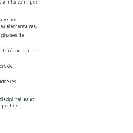
 à intervenir pour
siers de
ues élémentaires.
s phases de
c la rédaction des
ert de
udre les
isciplinaires et
respect des