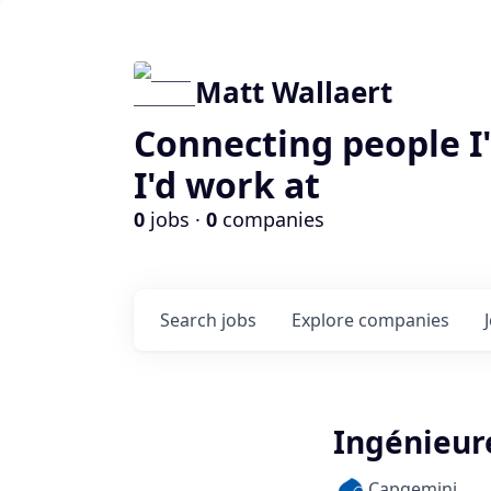
Matt Wallaert
Connecting people I
I'd work at
0
jobs ·
0
companies
Search
jobs
Explore
companies
Ingénieur
Capgemini