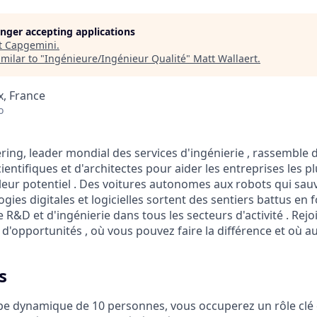
longer accepting applications
t
Capgemini
.
milar to "
Ingénieure/Ingénieur Qualité
"
Matt Wallaert
.
x, France
o
ing, leader mondial des services d'ingénierie , rassemble 
cientifiques et d'architectes pour aider les entreprises les 
leur potentiel . Des voitures autonomes aux robots qui sauv
gies digitales et logicielles sortent des sentiers battus en 
 R&D et d'ingénierie dans tous les secteurs d'activité . Re
 d'opportunités , où vous pouvez faire la différence et où a
s
pe dynamique de 10 personnes, vous occuperez un rôle clé 