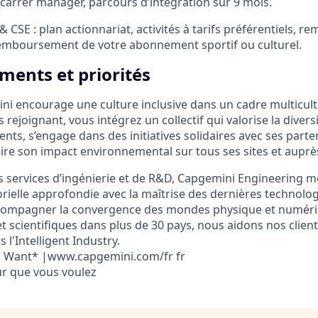
carrer manager, parcours d’intégration sur 9 mois.
 CSE : plan actionnariat, activités à tarifs préférentiels, 
remboursement de votre abonnement sportif ou culturel.
ents et priorités
i encourage une culture inclusive dans un cadre multicultu
 rejoignant, vous intégrez un collectif qui valorise la divers
lents, s’engage dans des initiatives solidaires avec ses parte
ire son impact environnemental sur tous ses sites et auprès
 services d’ingénierie et de R&D, Capgemini Engineering m
ielle approfondie avec la maîtrise des dernières technologi
accompagner la convergence des mondes physique et numéri
t scientifiques dans plus de 30 pays, nous aidons nos client
 l'Intelligent Industry.
u Want* |www.capgemini.com/fr fr
ur que vous voulez