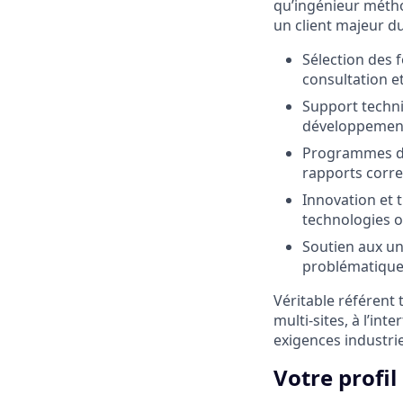
qu’ingénieur métho
un client majeur d
Sélection des f
consultation e
Support techni
développement 
Programmes d’es
rapports corr
Innovation et t
technologies o
Soutien aux un
problématiques
Véritable référent 
multi-sites, à l’int
exigences industrie
Votre profil