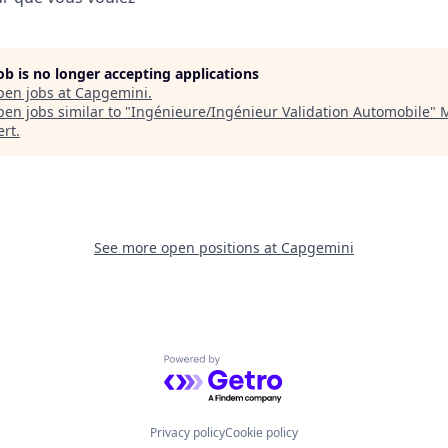
job is no longer accepting applications
pen jobs at
Capgemini
.
en jobs similar to "
Ingénieure/Ingénieur Validation Automobile
"
M
ert
.
See more open positions at
Capgemini
Powered by Getro.com
Privacy policy
Cookie policy