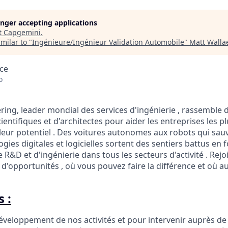
longer accepting applications
t
Capgemini
.
milar to "
Ingénieure/Ingénieur Validation Automobile
"
Matt Walla
nce
o
ing, leader mondial des services d'ingénierie , rassemble 
cientifiques et d'architectes pour aider les entreprises les 
leur potentiel . Des voitures autonomes aux robots qui sauv
gies digitales et logicielles sortent des sentiers battus en 
 R&D et d'ingénierie dans tous les secteurs d'activité . Re
 d'opportunités , où vous pouvez faire la différence et où a
 :
éveloppement de nos activités et pour intervenir auprès de 