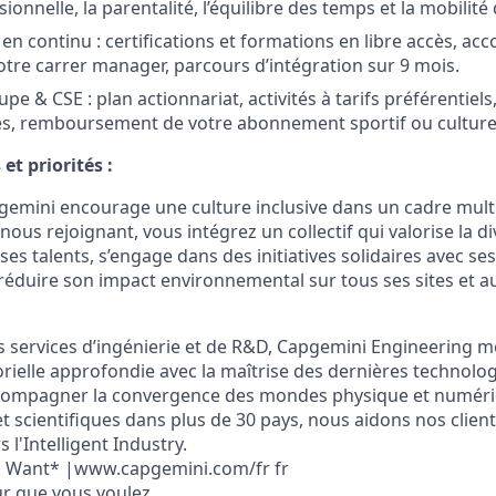
ssionnelle, la parentalité, l’équilibre des temps et la mobilité
en continu : certifications et formations en libre accès, 
tre carrer manager, parcours d’intégration sur 9 mois.
pe & CSE : plan actionnariat, activités à tarifs préférenti
es, remboursement de votre abonnement sportif ou culture
t priorités :
emini encourage une culture inclusive dans un cadre multic
 nous rejoignant, vous intégrez un collectif qui valorise la d
 ses talents, s’engage dans des initiatives solidaires avec ses
réduire son impact environnemental sur tous ses sites et a
 services d’ingénierie et de R&D, Capgemini Engineering m
ielle approfondie avec la maîtrise des dernières technologi
accompagner la convergence des mondes physique et numéri
t scientifiques dans plus de 30 pays, nous aidons nos client
 l'Intelligent Industry.
u Want* |www.capgemini.com/fr fr
ur que vous voulez