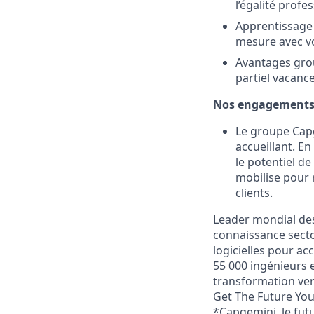
l’égalité profe
Apprentissage 
mesure avec vo
Avantages grou
partiel vacanc
Nos engagements e
Le groupe Capg
accueillant. En
le potentiel de
mobilise pour 
clients.
Leader mondial des
connaissance sector
logicielles pour 
55 000 ingénieurs e
transformation vers
Get The Future Yo
*Capgemini, le fut