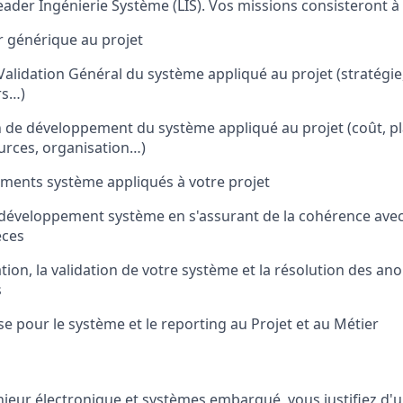
ader Ingénierie Système (LIS). Vos missions consisteront à 
r générique au projet
e Validation Général du système appliqué au projet (stratégi
rs…)
an de développement du système appliqué au projet (coût, p
ources, organisation…)
uments système appliqués à votre projet
de développement système en s'assurant de la cohérence avec
èces
ation, la validation de votre système et la résolution des a
s
se pour le système et le reporting au Projet et au Métier
ieur électronique et systèmes embarqué, vous justifiez d'