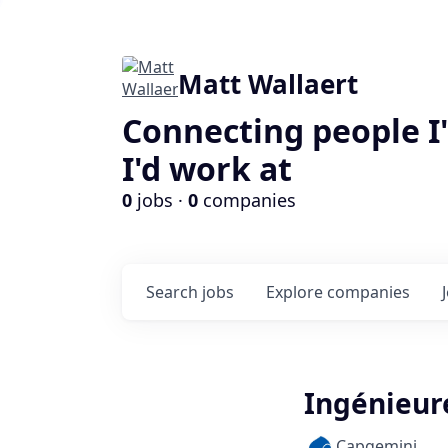
Matt Wallaert
Connecting people I
I'd work at
0
jobs ·
0
companies
Search
jobs
Explore
companies
Ingénieur
Capgemini