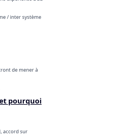
me / inter système
ttront de mener à
.
 et pourquoi
l, accord sur