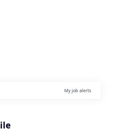
My
job
alerts
ile