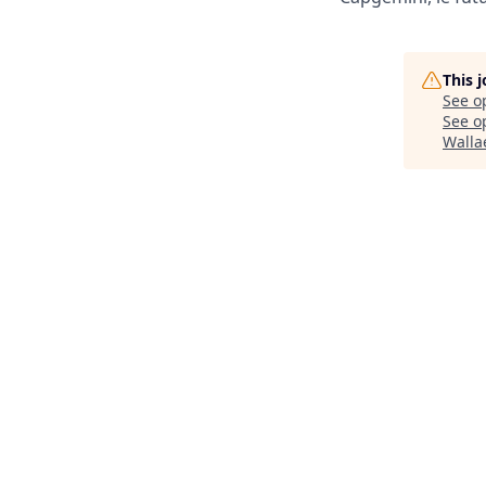
This 
See o
See op
Walla