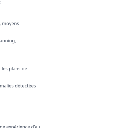
:
e, moyens
lanning,
 les plans de
nomalies détectées
une expérience d'au