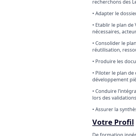
recherchons des Le
• Adapter le dossie
• Etablir le plan d
nécessaires, acteu
• Consolider le pl
réutilisation, ress
• Produire les doc
• Piloter le plan 
développement pi
• Conduire l’intégr
lors des validation
• Assurer la synthè
Votre Profil
De formation ingén