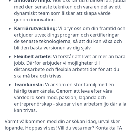
Innovativ miljö:
Hos oss får du chansen att jobba
med den senaste tekniken och vara en del av ett
dynamiskt team som älskar att skapa värde
genom innovation.
Karriärutveckling:
Vi bryr oss om din framtid och
erbjuder utvecklingsprogram och certifieringar i
de senaste teknologierna, så att du kan växa och
bli den bästa versionen av dig själv.
Flexibelt arbete:
Vi förstår att livet är mer än bara
jobb. Därför erbjuder vi möjligheter till
distansarbete och flexibla arbetstider för att du
ska må bra och trivas.
Teamkänsla:
Vi är som en stor familj med en
härlig teamkänsla. Genom att leva efter våra
värdeord som mod, passion, laganda och
entreprenörskap - skapar vi en arbetsmiljö där alla
kan trivas.
Varmt välkommen med din ansökan idag, urval sker
löpande. Hoppas vi ses! Vill du veta mer? Kontakta TA