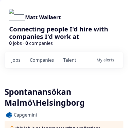
Matt Wallaert
Connecting people I'd hire with
companies I'd work at
0
jobs ·
0
companies
Jobs
Companies
Talent
My
alerts
Spontanansökan
Malmö\Helsingborg
Capgemini