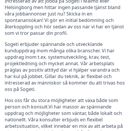
Intresserad av att jobba på Sogeti i Malmö eller
Helsingborg men hittar ingen passande tjänst bland
våra jobbannonser just nu? Skicka in en
spontanansökan! Vi gör en initial bedömning och
återkoppling och hör sedan av oss när vi har en tjänst
som vi tror passar din profil.
Sogeti erbjuder spännande och utvecklande
kunduppdrag inom många olika branscher. Vi har
uppdrag inom t.ex. systemutveckling, krav, test,
projektledning och mycket annat. Vår arbetsplats
präglas av positiv attityd där vi hjälper varandra och
har kul på jobbet. Gillar du teknik, är flexibel och
intresserad av människor så kommer du att trivas hos
oss på Sogeti.
Hos oss får du stora möjligheter att växa både som
person och konsult.Vi har massor av spännande
uppdrag och möjligheter som väntar, både lokalt och
nationellt. Våra konsulter erbjuds en flexibel
arbetssituation, vilket innebär en mix av att arbeta på